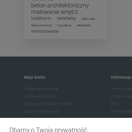
beton architektoniczny
malowanie wnętrz
totaltherm
taniefarby
blackweek
farbywpromocji
kupujtaniej
rabatyfarby
remontowanie
Moje konto
Informacje
Twoje zamówienia
Formy płat
Ustawienia konta
Czas i kos
Ustawienia plików cookies
Raty
Zwroty i reklamacje
Polityka p
Regulamin
Regulamin 
Opinie Klientów
Oferty AI
Dbamy o Twoją prywatność