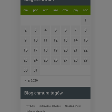
nie
pon
wto
śro
czw
pią
sob
1
2
3
4
5
6
7
8
9
10
11
12
13
14
15
16
17
18
19
20
21
22
23
24
25
26
27
28
29
30
31
« lip 2026
Blog chmura tagów
wysyłki
malowanie elewacji
fasada perfekt
farba na elewację