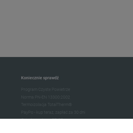
Koniecznie sprawdź
Program Czyste Powietrze
Norma PN-EN 13300:2002
Termoizolacja TotalTherm®
PayPo - kup teraz, zapłać za 30 dni
Ocieplenie domu ETICS
Współpracuj z ADECO®