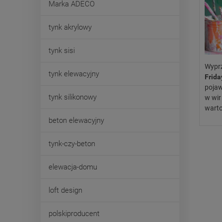
Marka ADECO
tynk akrylowy
tynk sisi
Wyprz
tynk elewacyjny
Frida
pojaw
tynk silikonowy
w wir
wart
beton elewacyjny
tynk-czy-beton
elewacja-domu
loft design
polskiproducent