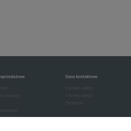
 sprzedażowe
Dane kontaktowe
ności
Kontakt Adeco
zty dostawy
O firmie ADECO
Facebook
rywatności
Newslettera