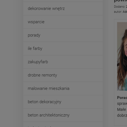
Dodano:
dekorowanie wnętrz
autor:
Ad
wsparcie
porady
ile farby
zakupyfarb
drobne remonty
malowanie mieszkania
Porad
beton dekoracyjny
spraw
Małe 
beton architektoniczny
dobrz