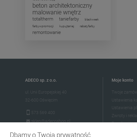
beton architektoniczny
malowanie wnętrz
totaltherm
taniefarby
blackweek
farbywpromocji
kupujtaniej
rabatyfarby
remontowanie
ADECO sp. z o.o.
Moje konto
ul. Unii Europejskiej 40
Twoje zamów
32-600 Oświęcim
Ustawienia k
Ustawienia p
573 569 400
Zwroty i rekl
sklep@adecoshop.pl
Regulamin
Opinie Klient
Dbamy o Twoją prywatność