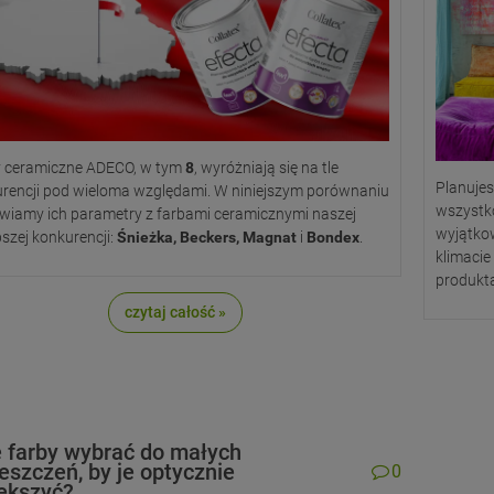
 ceramiczne ADECO, w tym
8
, wyróżniają się na tle
Planuje
rencji pod wieloma względami. W niniejszym porównaniu
wszystko
wiamy ich parametry z farbami ceramicznymi naszej
wyjątko
pszej konkurencji:
Śnieżka, Beckers, Magnat
i
Bondex
.
klimacie
produkta
czytaj całość »
e farby wybrać do małych
eszczeń, by je optycznie
0
ększyć?