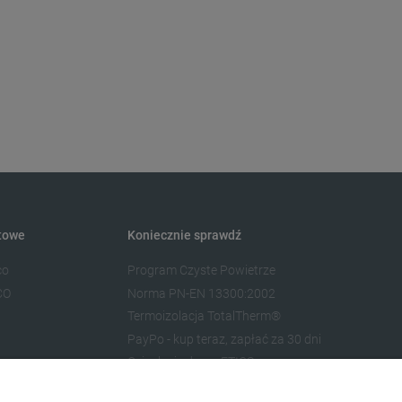
towe
Koniecznie sprawdź
co
Program Czyste Powietrze
CO
Norma PN-EN 13300:2002
Termoizolacja TotalTherm®
PayPo - kup teraz, zapłać za 30 dni
Ocieplenie domu ETICS
Współpracuj z ADECO®