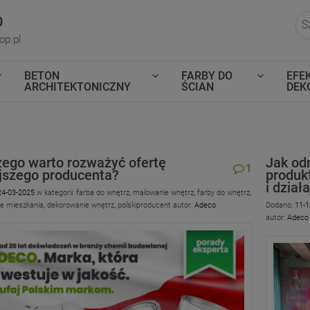
0
p.pl
BETON
FARBY DO
EFE
ARCHITEKTONICZNY
ŚCIAN
DEK
zego warto rozważyć ofertę
Jak od
1
jszego producenta?
produk
i działa
24-03-2025
w kategorii:
farba do wnętrz
,
malowanie wnętrz
,
farby do wnętrz
,
e mieszkania
,
dekorowanie wnętrz
,
polskiproducent
autor:
Adeco
Dodano:
11-1
autor:
Adeco