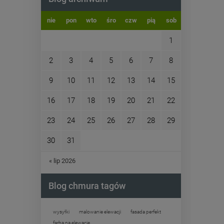
nie
pon
wto
śro
czw
pią
sob
1
2
3
4
5
6
7
8
9
10
11
12
13
14
15
16
17
18
19
20
21
22
23
24
25
26
27
28
29
30
31
« lip 2026
Blog chmura tagów
wysyłki
malowanie elewacji
fasada perfekt
farba na elewację