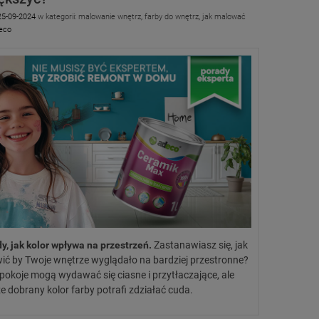
25-09-2024
w kategorii:
malowanie wnętrz
,
farby do wnętrz
,
jak malować
eco
y, jak kolor wpływa na przestrzeń.
Zastanawiasz się, jak
ić by Twoje wnętrze wyglądało na bardziej przestronne?
pokoje mogą wydawać się ciasne i przytłaczające, ale
e dobrany kolor farby potrafi zdziałać cuda.