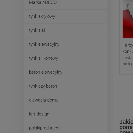
Marka ADECO
tynk akrylowy
tynk sisi
tynk elewacyjny
Farby
konku
zesta
tynk silikonowy
najle
beton elewacyjny
tynk-czy-beton
elewacja-domu
loft design
Jaki
pomi
polskiproducent
powi