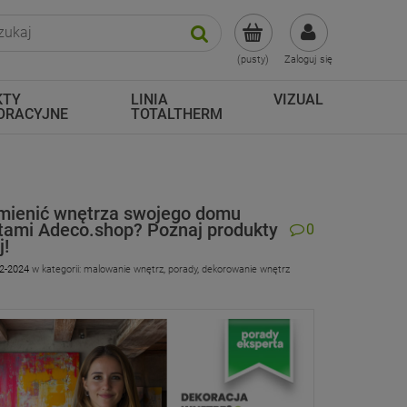
(pusty)
Zaloguj się
KTY
LINIA
VIZUAL
ORACYJNE
TOTALTHERM
mienić wnętrza swojego domu
tami Adeco.shop? Poznaj produkty
0
j!
2-2024
w kategorii:
malowanie wnętrz
,
porady
,
dekorowanie wnętrz