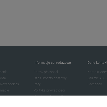
Informacje sprzedażowe
Dane kontak
ienia
Formy płatności
Kontakt Ade
onta
Czas i koszty dostawy
O firmie ADE
lików cookies
Raty
Facebook
amacje
Polityka prywatności
Regulamin Newslettera
ów
Oferty AI