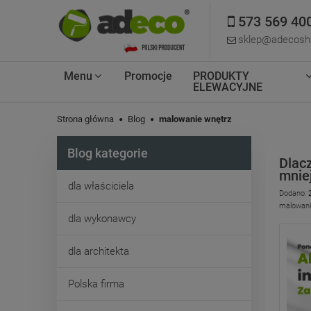
573 569 40
sklep@adecosho
Menu
Promocje
PRODUKTY
ELEWACYJNE
Strona główna
Blog
malowanie wnętrz
Blog kategorie
Dlac
mnie
dla właściciela
Dodano:
malowani
dla wykonawcy
dla architekta
Polska firma