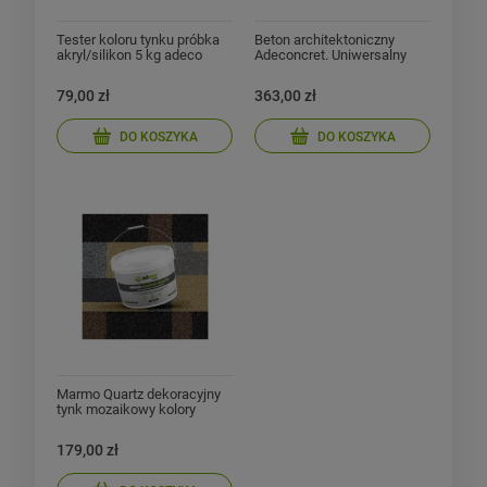
Tester koloru tynku próbka
Beton architektoniczny
akryl/silikon 5 kg adeco
Adeconcret. Uniwersalny
zestaw do 8 m² z lakierem
79,00 zł
363,00 zł
DO KOSZYKA
DO KOSZYKA
Marmo Quartz dekoracyjny
tynk mozaikowy kolory
jednolite 16.2 kg
179,00 zł