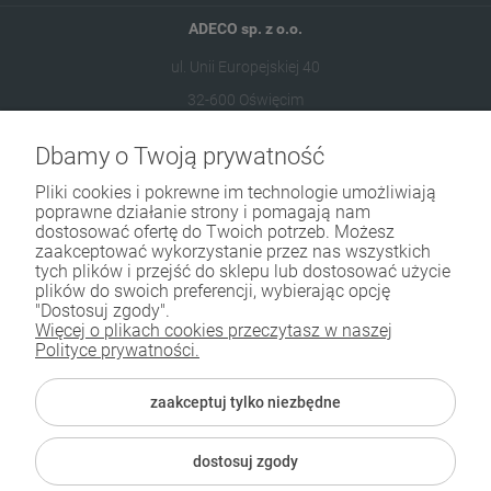
ADECO sp. z o.o.
ul. Unii Europejskiej 40
32-600 Oświęcim
Dbamy o Twoją prywatność
573 569 400
sklep@adecoshop.pl
Pliki cookies i pokrewne im technologie umożliwiają
poprawne działanie strony i pomagają nam
dostosować ofertę do Twoich potrzeb. Możesz
Moje konto
zaakceptować wykorzystanie przez nas wszystkich
tych plików i przejść do sklepu lub dostosować użycie
plików do swoich preferencji, wybierając opcję
Informacje sprzedażowe
"Dostosuj zgody".
Więcej o plikach cookies przeczytasz w naszej
Dane kontaktowe
Polityce prywatności.
Koniecznie sprawdź
zaakceptuj tylko niezbędne
dostosuj zgody
ADECO. Polski producent chemii budowlanej