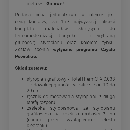
metrów...
Gotowe!
Podana cena jednostkowa w ofercie jest
ceną końcową za 1m² najwyższej jakości
kompletu materiałów służących do
termomodernizacji budynku - z wybraną
grubością styropianu oraz kolorem tynku.
Zestaw spełnia
wytyczne programu Czyste
Powietrze.
Skład zestawu:
styropian grafitowy - TotalTherm® λ 0,033
- o dowolnej grubości w zakresie od 10 do
20 cm
łącznik do mocowania styropianu z długą
strefą rozporu
zaślepka styropianowa ze styropianu
grafitowego na kołek o grubości 2 cm
(chroni przed wystąpieniem efektu
biedronki)