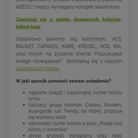
ADECO i tworzy wymagany komplet składników.
Zapoznaj się z paletą dostępnych kolorów:
kliknij tutaj
Dodatkowo barwimy wg kolorystyki: ACS,
BAUMIT, CAPAROL, KABE, KREISEL, NCS, RAL
oraz innych na życzenie klienta. Poszukujesz
innego rozwiązania? Skontaktuj się z naszym
laboratorium koloru
.
W jaki sposób zamówić zestaw ocieplenia?
najpierw znajdź i zapamiętaj numer koloru
tynku
zaznacz grupę kolorów: Classic, Modern,
Avangarde lub Trendy, na której znajduje
się wybrany kolor
wprowadź numer koloru w polu: „Podaj kod
koloru z wzornika"
określ grubość styropianu oraz ilość