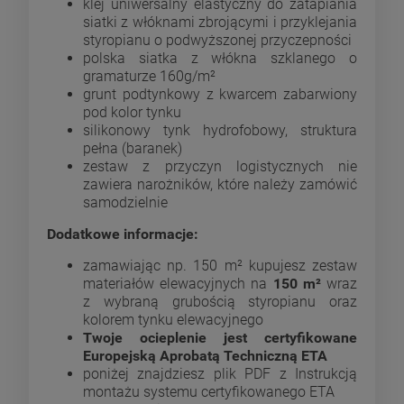
klej uniwersalny elastyczny do zatapiania
siatki z włóknami zbrojącymi i przyklejania
styropianu o podwyższonej przyczepności
polska siatka z włókna szklanego o
gramaturze 160g/m²
grunt podtynkowy z kwarcem zabarwiony
pod kolor tynku
silikonowy tynk hydrofobowy, struktura
pełna (baranek)
zestaw z przyczyn logistycznych nie
zawiera narożników, które należy zamówić
samodzielnie
Dodatkowe informacje:
zamawiając np. 150 m² kupujesz zestaw
materiałów elewacyjnych na
150 m²
wraz
z wybraną grubością styropianu oraz
kolorem tynku elewacyjnego
Twoje ocieplenie jest certyfikowane
Europejską Aprobatą Techniczną ETA
poniżej znajdziesz plik PDF z Instrukcją
montażu systemu certyfikowanego ETA