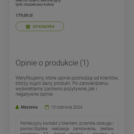
Marmo Quartz dekoracyjny
tynk mozaikowy kolory
jednolite 16.2 kg
179,00 zł
DO KOSZYKA
Opinie o produkcie (1)
Weryfikujemy, które opinie pochodzą od klientów,
którzy kupili dany produkt. Po zatwierdzeniu
wyświetlamy zarówno pozytywne, jak i
negatywne opinie
Marzena
13 czerwca 2024
Perfekcyjny kontakt z klientem, przemiła obsługa i
pomoc.Szybka realizacja zamówienia, zestaw