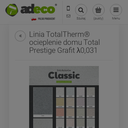
573 569 400
sklep@adecoshop.pl
Szukaj
(pusty)
Menu
Linia TotalTherm®
ocieplenie domu Total
Prestige Grafit λ0,031