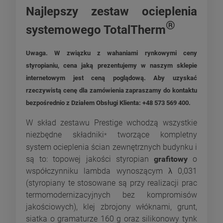
Najlepszy zestaw ocieplenia
®
systemowego TotalTherm
Uwaga. W związku z wahaniami rynkowymi ceny
styropianiu, cena jaką prezentujemy w naszym sklepie
internetowym jest ceną poglądową. Aby uzyskać
rzeczywistą cenę dla zamówienia zapraszamy do kontaktu
bezpośrednio z Działem Obsługi Klienta: +48 573 569 400.
W skład zestawu Prestige wchodzą wszystkie
niezbędne składniki
tworzące kompletny
*
system ocieplenia ścian zewnętrznych budynku i
są to: topowej jakości styropian
grafitowy
o
współczynniku lambda wynoszącym λ 0,031
(styropiany te stosowane są przy realizacji prac
termomodernizacyjnych bez kompromisów
jakościowych), klej zbrojony włóknami, grunt,
siatka o gramaturze 160 g oraz silikonowy tynk