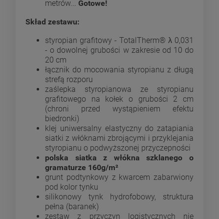
metrów...
Gotowe!
Skład zestawu:
styropian grafitowy - TotalTherm® λ 0,031
- o dowolnej grubości w zakresie od 10 do
20 cm
łącznik do mocowania styropianu z długą
strefą rozporu
zaślepka styropianowa ze styropianu
grafitowego na kołek o grubości 2 cm
(chroni przed wystąpieniem efektu
biedronki)
klej uniwersalny elastyczny do zatapiania
siatki z włóknami zbrojącymi i przyklejania
styropianu o podwyższonej przyczepności
polska siatka z włókna szklanego o
gramaturze 160g/m²
grunt podtynkowy z kwarcem zabarwiony
pod kolor tynku
silikonowy tynk hydrofobowy, struktura
pełna (baranek)
zestaw z przyczyn logistycznych nie