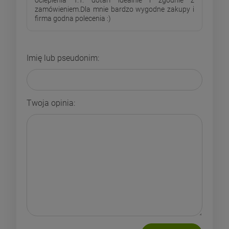
ocieplenia T.T. dotarł idealnie i zgodnie z
zamówieniem.Dla mnie bardzo wygodne zakupy i
firma godna polecenia :)
Imię lub pseudonim:
Twoja opinia: