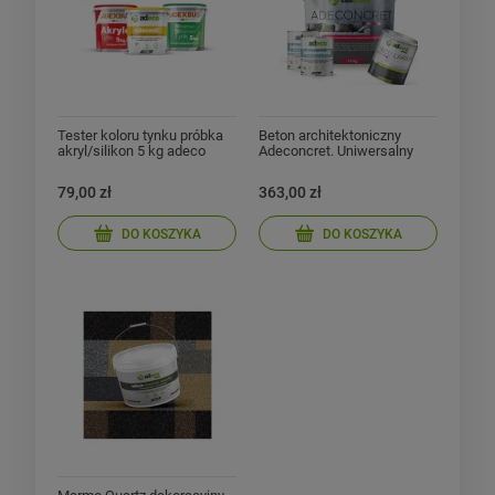
Tester koloru tynku próbka
Beton architektoniczny
akryl/silikon 5 kg adeco
Adeconcret. Uniwersalny
zestaw do 8 m² z lakierem
79,00 zł
363,00 zł
DO KOSZYKA
DO KOSZYKA