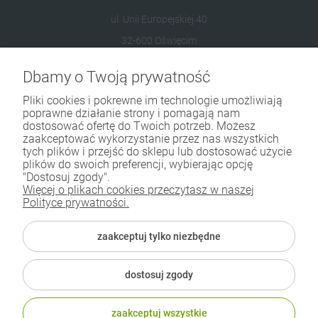
ul. Unii Europejskiej 40
32-600 Oświęcim
Dbamy o Twoją prywatność
573 569 400
sklep@adecoshop.pl
Pliki cookies i pokrewne im technologie umożliwiają
poprawne działanie strony i pomagają nam
dostosować ofertę do Twoich potrzeb. Możesz
Moje konto
zaakceptować wykorzystanie przez nas wszystkich
tych plików i przejść do sklepu lub dostosować użycie
plików do swoich preferencji, wybierając opcję
Informacje sprzedażowe
"Dostosuj zgody".
Więcej o plikach cookies przeczytasz w naszej
Dane kontaktowe
Polityce prywatności.
Koniecznie sprawdź
zaakceptuj tylko niezbędne
dostosuj zgody
ADECO. Polski producent chemii budowlanej
zaakceptuj wszystkie