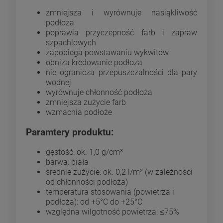
zmniejsza i wyrównuje nasiąkliwość
podłoża
poprawia przyczepność farb i zapraw
szpachlowych
zapobiega powstawaniu wykwitów
obniża kredowanie podłoża
nie ogranicza przepuszczalności dla pary
wodnej
wyrównuje chłonność podłoża
zmniejsza zużycie farb
wzmacnia podłoże
Paramtery produktu:
gęstość: ok. 1,0 g/cm³
barwa: biała
średnie zużycie: ok. 0,2 l/m² (w zależności
od chłonności podłoża)
temperatura stosowania (powietrza i
podłoża): od +5°C do +25°C
względna wilgotność powietrza: ≤75%