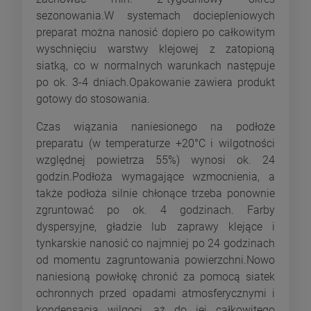
sezonowania.W systemach dociepleniowych
preparat można nanosić dopiero po całkowitym
wyschnięciu warstwy klejowej z zatopioną
siatką, co w normalnych warunkach następuje
po ok. 3-4 dniach.Opakowanie zawiera produkt
gotowy do stosowania.
Czas wiązania naniesionego na podłoże
preparatu (w temperaturze +20°C i wilgotności
względnej powietrza 55%) wynosi ok. 24
godzin.Podłoża wymagające wzmocnienia, a
także podłoża silnie chłonące trzeba ponownie
zgruntować po ok. 4 godzinach. Farby
dyspersyjne, gładzie lub zaprawy klejące i
tynkarskie nanosić co najmniej po 24 godzinach
od momentu zagruntowania powierzchni.Nowo
naniesioną powłokę chronić za pomocą siatek
ochronnych przed opadami atmosferycznymi i
kondensacją wilgoci, aż do jej całkowitego