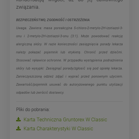
związania.
BEZPIECZEŃSTWO, ZGODNOŚĆ I OSTRZEŻENIA
Uwaga. Zawiera: masa poreakcyjna 5-chloro-2-metylo-2H-izotiazol-3-
onu i 2-metylo-2H-izotiazol-3-onu (3:1). Może powodować reakcję
alergiczną skóry.
W razie konieczności zasięgnięcia porady lekarza
należy pokazać pojemnik lub etykietę. Chronić przed dziećmi.
Stosować rękawice ochronne. W przypadku wystąpienia podrażnienia
skóry lub wysypki: Zasięgnąć porady/zgłosić się pod opiekę lekarza.
Zanieczyszczoną odzież zdjąć i wyprać przed ponownym użyciem.
Zawartość/pojemnik usuwać do autoryzowanego punktu utylizacji
odpadów lub zwrócić dostawcy.
Pliki do pobrania:
Karta Techniczna Gruntorex W Classic
Karta Charakterystyki W Classic