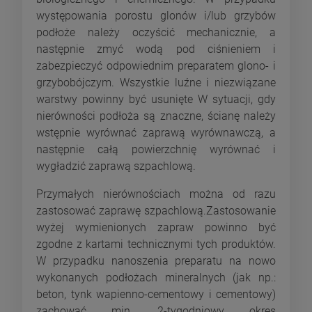
występowania porostu glonów i/lub grzybów
podłoże należy oczyścić mechanicznie, a
następnie zmyć wodą pod ciśnieniem i
zabezpieczyć odpowiednim preparatem glono- i
grzybobójczym. Wszystkie luźne i niezwiązane
warstwy powinny być usunięte W sytuacji, gdy
nierówności podłoża są znaczne, ścianę należy
wstępnie wyrównać zaprawą wyrównawczą, a
następnie całą powierzchnię wyrównać i
wygładzić zaprawą szpachlową.
Przymałych nierównościach można od razu
zastosować zaprawę szpachlową.Zastosowanie
wyżej wymienionych zapraw powinno być
zgodne z kartami technicznymi tych produktów.
W przypadku nanoszenia preparatu na nowo
wykonanych podłożach mineralnych (jak np.:
beton, tynk wapienno-cementowy i cementowy)
zachować min. 2-tygodniowy okres