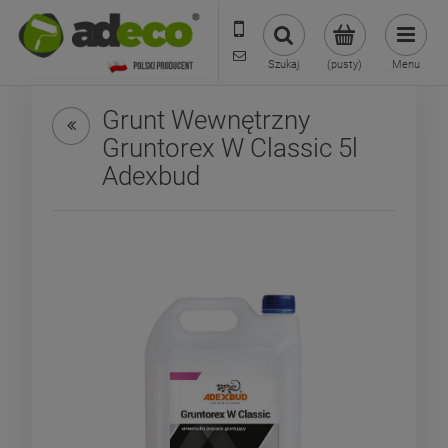
573 569 400
sklep@adecoshop.pl
Szukaj
(pusty)
Menu
Grunt Wewnętrzny
Gruntorex W Classic 5l
Adexbud