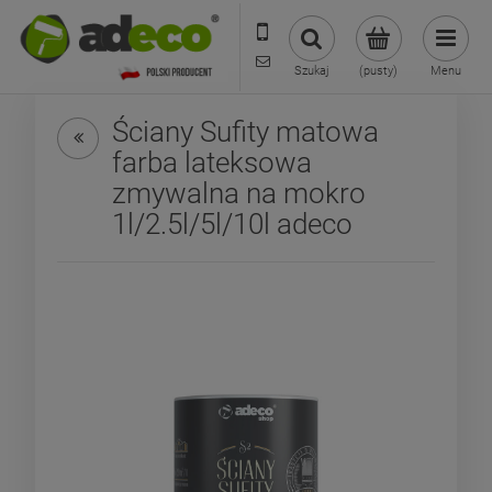
573 569 400
sklep@adecoshop.pl
Szukaj
(pusty)
Menu
Ściany Sufity matowa
farba lateksowa
zmywalna na mokro
1l/2.5l/5l/10l adeco