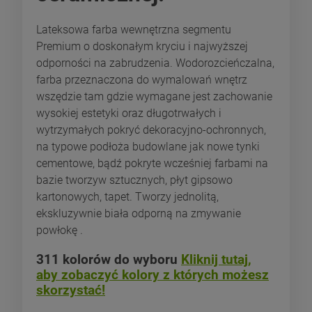
Lateksowa farba wewnętrzna segmentu
Premium o doskonałym kryciu i najwyższej
odporności na zabrudzenia. Wodorozcieńczalna,
farba przeznaczona do wymalowań wnętrz
wszędzie tam gdzie wymagane jest zachowanie
wysokiej estetyki oraz długotrwałych i
wytrzymałych pokryć dekoracyjno-ochronnych,
na typowe podłoża budowlane jak nowe tynki
cementowe, bądź pokryte wcześniej farbami na
bazie tworzyw sztucznych, płyt gipsowo
kartonowych, tapet. Tworzy jednolitą,
ekskluzywnie biała odporną na zmywanie
powłokę .
311 kolorów do wyboru
Kliknij tutaj,
aby zobaczyć kolory z których możesz
skorzystać!