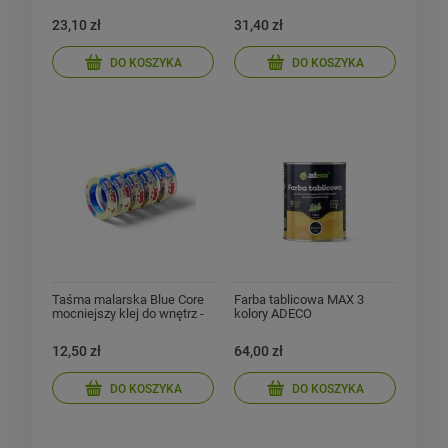
4x5m - Schuller eh Klar
Klar
23,10 zł
31,40 zł
DO KOSZYKA
DO KOSZYKA
Taśma malarska Blue Core
Farba tablicowa MAX 3
mocniejszy klej do wnętrz -
kolory ADECO
Schuller eh Klar
12,50 zł
64,00 zł
DO KOSZYKA
DO KOSZYKA