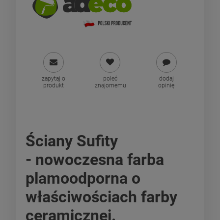
zapytaj o
poleć
dodaj
produkt
znajomemu
opinię
Ściany Sufity
- nowoczesna farba
plamoodporna o
właściwościach farby
ceramicznej.