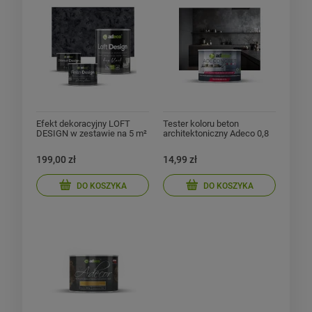
Efekt dekoracyjny LOFT
Tester koloru beton
DESIGN w zestawie na 5 m²
architektoniczny Adeco 0,8
od ADECO
kg
199,00 zł
14,99 zł
DO KOSZYKA
DO KOSZYKA