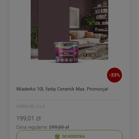
-
33
%
Wiaderko 10L farby Ceramik Max. Promocja!
Adeco Sp. z o.o.
199,01 zł
Cena regularna:
299,00 zł
DO KOSZYKA