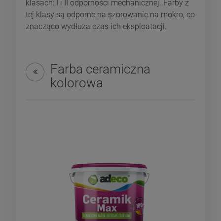
klasach: I i II odporności mechanicznej. Farby z
tej klasy są odporne na szorowanie na mokro, co
znacząco wydłuża czas ich eksploatacji.
Farba ceramiczna
kolorowa
-
16
%
-
33
Promocja na białą farbę
Wiaderko 10L farby
silikonową na elewację
Ceramik Max. Promocja!
Fasada Perfekt 10 L
159,01 zł
199,01 zł
Cena regularna:
189,00 zł
Cena regularna:
299,00 zł