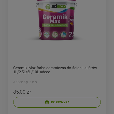
Ceramik Max farba ceramiczna do ścian i sufitów
1L/2,5L/5L/10L adeco
Adeco Sp. z o.o.
85,00 zł
DO KOSZYKA