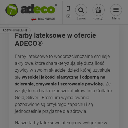
573 569 400
sklep@adecoshop.pl
Szukaj
(pusty)
Menu
Farby lateksowe w ofercie
ADECO®
Farby lateksowe to wodorozcieńczalne emulsje
akrylowe, które charakteryzują się dużą ilość
żywicy w swoim składzie, dzięki której uzyskuje
się
wysokiej jakości elastyczną i odporną na
ścieranie, zmywanie i szorowanie powłokę.
Ze
względu na brak rozpuszczalników linia Collatex
Gold, Siliver i Premium wymalowania
pozbawione są przykrego zapachu i są
jednocześnie przyjazne dla zdrowia.
Nasze farby lateksowe oferujemy wyłącznie w