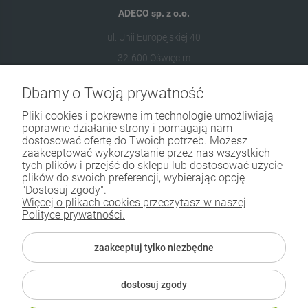
ADECO sp. z o.o.
ul. Unii Europejskiej 40
32-600 Oświęcim
Dbamy o Twoją prywatność
573 569 400
sklep@adecoshop.pl
Pliki cookies i pokrewne im technologie umożliwiają
poprawne działanie strony i pomagają nam
dostosować ofertę do Twoich potrzeb. Możesz
Moje konto
zaakceptować wykorzystanie przez nas wszystkich
tych plików i przejść do sklepu lub dostosować użycie
plików do swoich preferencji, wybierając opcję
Informacje sprzedażowe
"Dostosuj zgody".
Więcej o plikach cookies przeczytasz w naszej
Dane kontaktowe
Polityce prywatności.
Koniecznie sprawdź
zaakceptuj tylko niezbędne
dostosuj zgody
ADECO. Polski producent chemii budowlanej