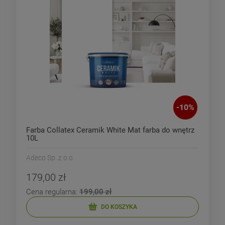
-
10
%
Farba Collatex Ceramik White Mat farba do wnętrz
10L
Adeco Sp. z o.o.
179,00 zł
Cena regularna:
199,00 zł
DO KOSZYKA