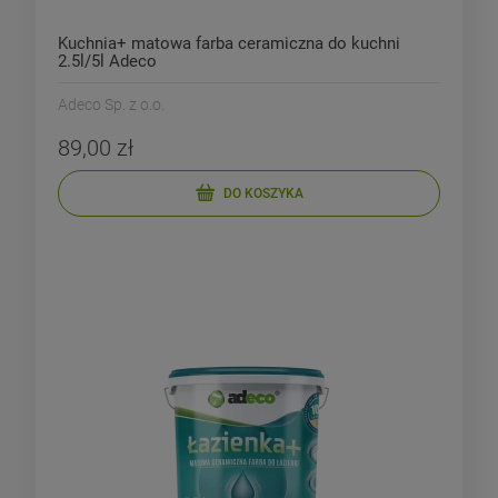
Kuchnia+ matowa farba ceramiczna do kuchni
2.5l/5l Adeco
Adeco Sp. z o.o.
89,00 zł
DO KOSZYKA