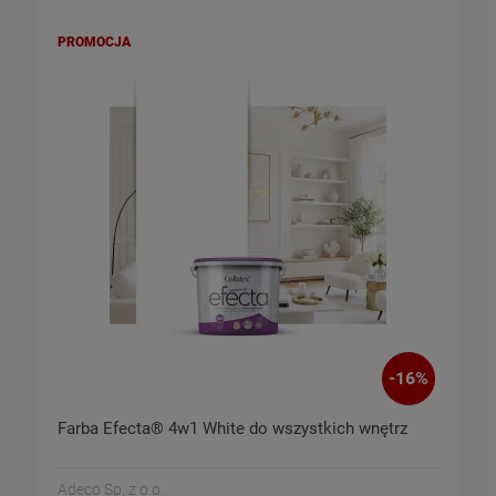
PROMOCJA
-
16
%
Farba Efecta® 4w1 White do wszystkich wnętrz
Adeco Sp. z o.o.